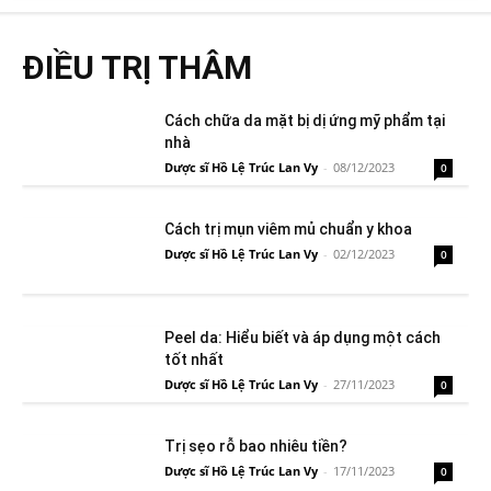
ĐIỀU TRỊ THÂM
Cách chữa da mặt bị dị ứng mỹ phẩm tại
nhà
Dược sĩ Hồ Lệ Trúc Lan Vy
-
08/12/2023
0
Cách trị mụn viêm mủ chuẩn y khoa
Dược sĩ Hồ Lệ Trúc Lan Vy
-
02/12/2023
0
Peel da: Hiểu biết và áp dụng một cách
tốt nhất
Dược sĩ Hồ Lệ Trúc Lan Vy
-
27/11/2023
0
Trị sẹo rỗ bao nhiêu tiền?
Dược sĩ Hồ Lệ Trúc Lan Vy
-
17/11/2023
0