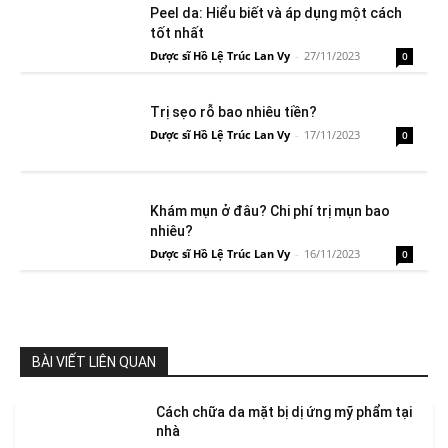
Peel da: Hiểu biết và áp dụng một cách
tốt nhất
Dược sĩ Hồ Lệ Trúc Lan Vy
-
27/11/2023
0
Trị sẹo rỗ bao nhiêu tiền?
Dược sĩ Hồ Lệ Trúc Lan Vy
-
17/11/2023
0
Khám mụn ở đâu? Chi phí trị mụn bao
nhiêu?
Dược sĩ Hồ Lệ Trúc Lan Vy
-
16/11/2023
0
BÀI VIẾT LIÊN QUAN
Cách chữa da mặt bị dị ứng mỹ phẩm tại
nhà