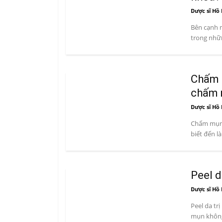
Dược sĩ Hồ 
Bên cạnh m
trong nhữn
Chấm 
chấm
Dược sĩ Hồ 
Chấm mụn 
biết đến l
Peel d
Dược sĩ Hồ 
Peel da tr
mụn không