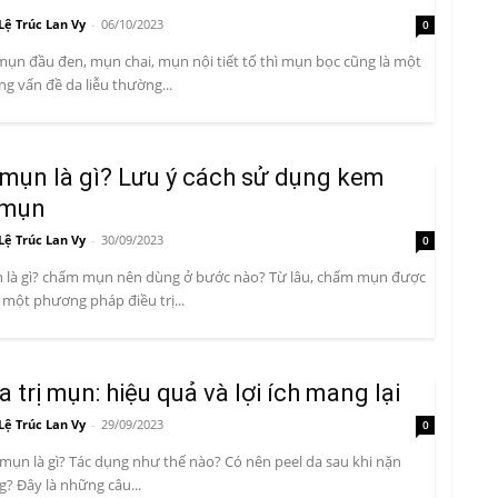
Lệ Trúc Lan Vy
-
06/10/2023
0
ụn đầu đen, mụn chai, mụn nội tiết tố thì mụn bọc cũng là một
g vấn đề da liễu thường...
mụn là gì? Lưu ý cách sử dụng kem
 mụn
Lệ Trúc Lan Vy
-
30/09/2023
0
là gì? chấm mụn nên dùng ở bước nào? Từ lâu, chấm mụn được
à một phương pháp điều trị...
a trị mụn: hiệu quả và lợi ích mang lại
Lệ Trúc Lan Vy
-
29/09/2023
0
ị mụn là gì? Tác dụng như thế nào? Có nên peel da sau khi nặn
? Đây là những câu...