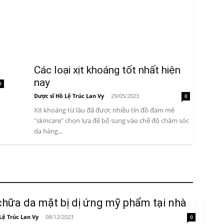
Các loại xịt khoáng tốt nhất hiện
nay
0
Dược sĩ Hồ Lệ Trúc Lan Vy
-
29/05/2023
0
Xịt khoáng từ lâu đã được nhiều tín đồ đam mê
"skincare" chọn lựa để bổ sung vào chế độ chăm sóc
da hàng...
hữa da mặt bị dị ứng mỹ phẩm tại nhà
Lệ Trúc Lan Vy
-
08/12/2023
0