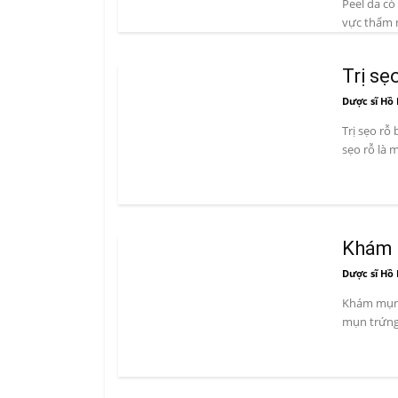
Peel da có
vực thẩm m
Trị sẹ
Dược sĩ Hồ 
Trị sẹo rỗ 
sẹo rỗ là m
Khám m
Dược sĩ Hồ 
Khám mụn d
mụn trứng 