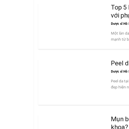
Top 5 
với ph
Dược sĩ Hồ 
Một làn da
mạnh từ bê
Peel d
Dược sĩ Hồ 
Peel da tạ
đẹp hiện n
Mụn bọ
khoa?