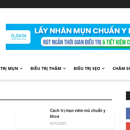
 TRỊ MỤN
ĐIỀU TRỊ THÂM
ĐIỀU TRỊ SẸO
CHĂM S
Cách trị mụn viêm mủ chuẩn y
khoa
02/12/2023