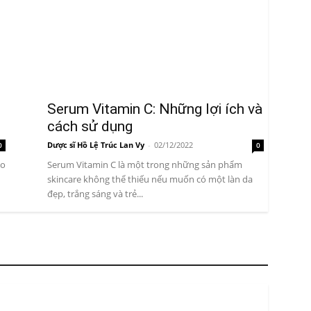
Serum Vitamin C: Những lợi ích và
cách sử dụng
Dược sĩ Hồ Lệ Trúc Lan Vy
-
02/12/2022
0
0
do
Serum Vitamin C là một trong những sản phẩm
skincare không thể thiếu nếu muốn có một làn da
đẹp, trắng sáng và trẻ...