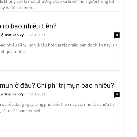
 lẽ không còn là một phương pháp xa lạ với mọi người trong lĩnh
ỹ da liễu trị mụn...
o rỗ bao nhiêu tiền?
Lệ Trúc Lan Vy
-
17/11/2023
0
bao nhiêu tiền? luôn là câu hỏi của rất nhiều bạn đọc hiện nay. Trị
ột quá trình...
ụn ở đâu? Chi phí trị mụn bao nhiêu?
Lệ Trúc Lan Vy
-
16/11/2023
0
a liễu đang ngày càng phổ biến hiện nay với nhu cầu chữa trị
cá từ các bạn học sinh,...