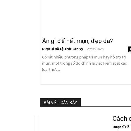
Ăn gì để hết mụn, đẹp da?
Dược sĩ Hồ Lệ Trúc Lan Vy
-
29/05/2023
Có rất nhiều phương pháp trị mụn hay hỗ trợ trị
mụn, một trong số đó chính là việc kiểm soát các
loại thực...
BÀI VIẾT GẦN ĐÂY
Cách c
Dược sĩ Hồ 