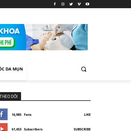
ÓC DA MỤN
THEO DÕI
16,985
Fans
LIKE
61,453
Subscribers
SUBSCRIBE