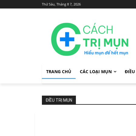
Thứ Sáu, Tháng 8 7, 2026
TRANG CHỦ
CÁC LOẠI MỤN
ĐIỀU
ĐIỀU TRỊ MỤN