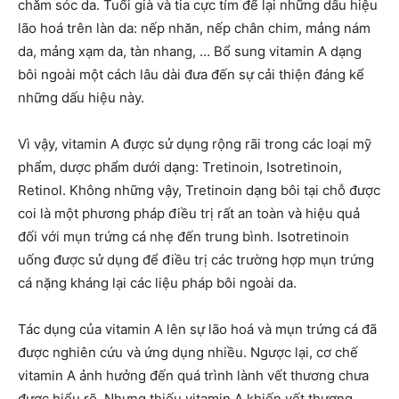
chăm sóc da. Tuổi già và tia cực tím để lại những dấu hiệu
lão hoá trên làn da: nếp nhăn, nếp chân chim, mảng nám
da, mảng xạm da, tàn nhang, … Bổ sung vitamin A dạng
bôi ngoài một cách lâu dài đưa đến sự cải thiện đáng kể
những dấu hiệu này.
Vì vậy, vitamin A được sử dụng rộng rãi trong các loại mỹ
phẩm, dược phẩm dưới dạng: Tretinoin, Isotretinoin,
Retinol. Không những vậy, Tretinoin dạng bôi tại chỗ được
coi là một phương pháp điều trị rất an toàn và hiệu quả
đối với mụn trứng cá nhẹ đến trung bình. Isotretinoin
uống được sử dụng để điều trị các trường hợp mụn trứng
cá nặng kháng lại các liệu pháp bôi ngoài da.
Tác dụng của vitamin A lên sự lão hoá và mụn trứng cá đã
được nghiên cứu và ứng dụng nhiều. Ngược lại, cơ chế
vitamin A ảnh hưởng đến quá trình lành vết thương chưa
được hiểu rõ. Nhưng thiếu vitamin A khiến vết thương