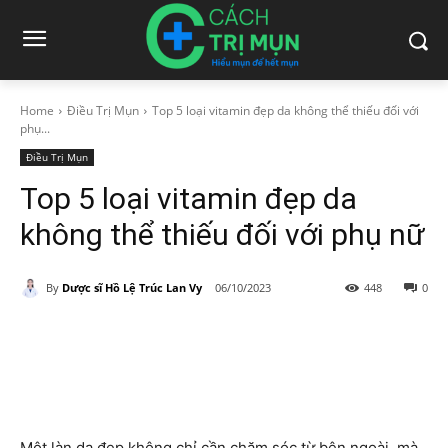
Home
Điều Trị Mụn
Top 5 loại vitamin đẹp da không thể thiếu đối với
phụ...
Điều Trị Mụn
Top 5 loại vitamin đẹp da
không thể thiếu đối với phụ nữ
By
Dược sĩ Hồ Lệ Trúc Lan Vy
06/10/2023
448
0
Một làn da đẹp không chỉ cần chăm sóc từ bên ngoài, mà