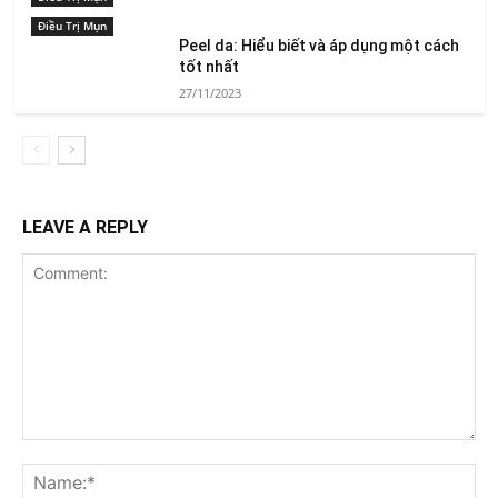
Điều Trị Mụn
Peel da: Hiểu biết và áp dụng một cách
tốt nhất
27/11/2023
LEAVE A REPLY
Comment:
Na