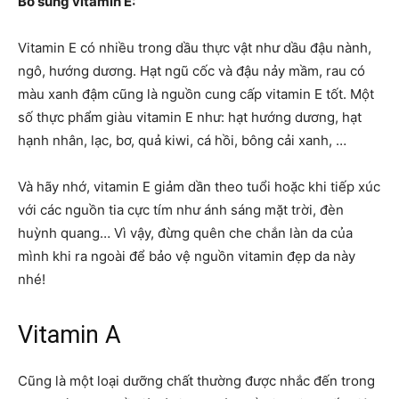
Bổ sung vitamin E:
Vitamin E có nhiều trong dầu thực vật như dầu đậu nành,
ngô, hướng dương. Hạt ngũ cốc và đậu nảy mầm, rau có
màu xanh đậm cũng là nguồn cung cấp vitamin E tốt. Một
số thực phẩm giàu vitamin E như: hạt hướng dương, hạt
hạnh nhân, lạc, bơ, quả kiwi, cá hồi, bông cải xanh, …
Và hãy nhớ, vitamin E giảm dần theo tuổi hoặc khi tiếp xúc
với các nguồn tia cực tím như ánh sáng mặt trời, đèn
huỳnh quang… Vì vậy, đừng quên che chắn làn da của
mình khi ra ngoài để bảo vệ nguồn vitamin đẹp da này
nhé!
Vitamin A
Cũng là một loại dưỡng chất thường được nhắc đến trong