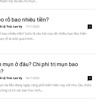
 thẩm mỹ da liễu trị mụn...
ẹo rỗ bao nhiêu tiền?
ồ Lệ Trúc Lan Vy
-
17/11/2023
0
rỗ bao nhiêu tiền? luôn là câu hỏi của rất nhiều bạn đọc hiện
sẹo rỗ là một quá trình...
 mụn ở đâu? Chi phí trị mụn bao
u?
ồ Lệ Trúc Lan Vy
-
16/11/2023
0
 da liễu đang ngày càng phổ biến hiện nay với nhu cầu chữa
trứng cá từ các bạn học sinh,...