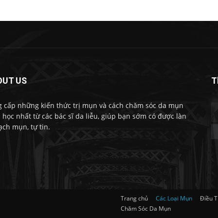
OUT US
T
 cấp những kiến thức trị mụn và cách chăm sóc da mụn
 học nhất từ các bác sĩ da liễu, giúp bạn sớm có được làn
ạch mụn, tự tin.
Trang chủ
Các Loại Mụn
Điều T
Chăm Sóc Da Mụn