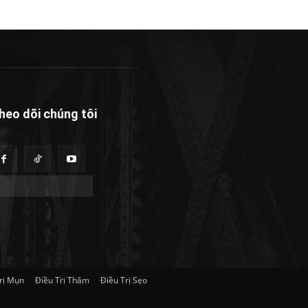
heo dõi chúng tôi
rị Mụn
Điều Trị Thâm
Điều Trị Sẹo