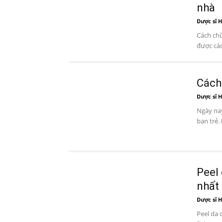
nhà
Dược sĩ H
Cách chữ
được các
Cách
Dược sĩ H
Ngày nay
bạn trẻ.
Peel 
nhất
Dược sĩ H
Peel da 