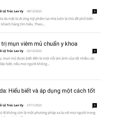
ồ Lệ Trúc Lan Vy
-
08/12/2023
0
a da mặt bị dị ứng mỹ phẩm tại nhà luôn là chủ đề phổ biến
 khách hàng tìm hiểu. Theo...
 trị mụn viêm mủ chuẩn y khoa
ồ Lệ Trúc Lan Vy
-
02/12/2023
0
, mụn mủ được biết đến là một nỗi ám ảnh của rất nhiều các
 Đặc biệt, nếu mọi người không...
da: Hiểu biết và áp dụng một cách tốt
ồ Lệ Trúc Lan Vy
-
27/11/2023
0
có lẽ không còn là một phương pháp xa lạ với mọi người trong