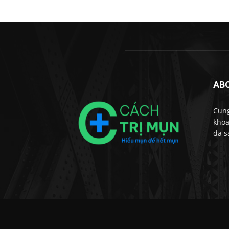
AB
Cung
khoa
da s