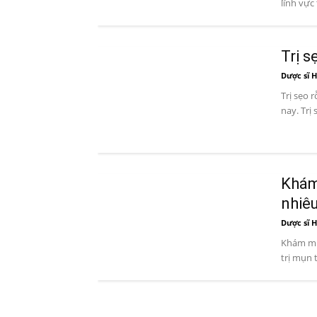
lĩnh vực
Trị s
Dược sĩ H
Trị sẹo 
nay. Trị 
Khám
nhiê
Dược sĩ H
Khám mụn
trị mụn 