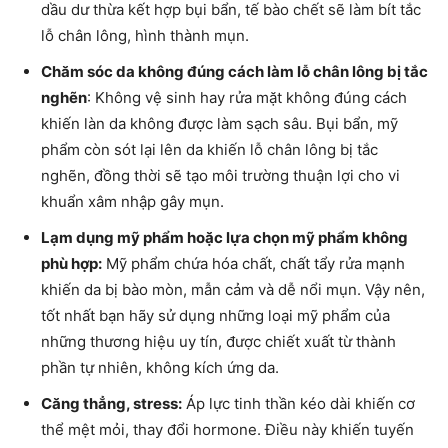
dầu dư thừa kết hợp bụi bẩn, tế bào chết sẽ làm bít tắc
lỗ chân lông, hình thành mụn.
Chăm sóc da không đúng cách làm lỗ chân lông bị tắc
nghẽn
: Không vệ sinh hay rửa mặt không đúng cách
khiến làn da không được làm sạch sâu. Bụi bẩn, mỹ
phẩm còn sót lại lên da khiến lỗ chân lông bị tắc
nghẽn, đồng thời sẽ tạo môi trường thuận lợi cho vi
khuẩn xâm nhập gây mụn.
Lạm dụng mỹ phẩm hoặc lựa chọn mỹ phẩm không
phù hợp:
Mỹ phẩm chứa hóa chất, chất tẩy rửa mạnh
khiến da bị bào mòn, mẫn cảm và dễ nổi mụn. Vậy nên,
tốt nhất bạn hãy sử dụng những loại mỹ phẩm của
những thương hiệu uy tín, được chiết xuất từ thành
phần tự nhiên, không kích ứng da.
Căng thẳng, stress:
Áp lực tinh thần kéo dài khiến cơ
thể mệt mỏi, thay đổi hormone. Điều này khiến tuyến