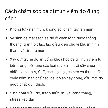
Cách chăm sóc da bị mụn viêm đỏ đúng
cách
Không tự ý nặn mụn, không sờ, chạm tay lên mụn
Vệ sinh da mặt sạch sẽ để lỗ chân lông được thông
thoáng, tránh bít tắc, tạo điều kiện cho vi khuẩn hình
thành và sinh ra mụn.
Xây dựng chế độ ăn uống khoa học để trị mụn viêm từ
bên trong, bổ sung các loại rau xanh, trái cây chứa
nhiều vitamin A, C, E, các loại hạt, cá béo và thực phẩm
chứa kẽm, hạn chế các loại đồ ăn cay nóng, dầu mỡ, đồ
ngọt, chất kích thích.
Sinh hoạt điều độ, tránh thức khuya, căng thẳng,
stress kéo dài.
Chăm sóc da bằng cách sản phẩm phù hợp, không