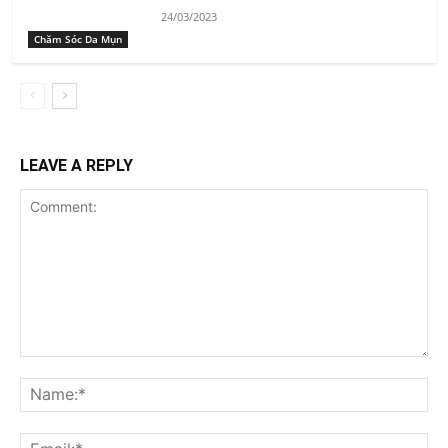
24/03/2023
Chăm Sóc Da Mụn
LEAVE A REPLY
Comment:
Na
Ema