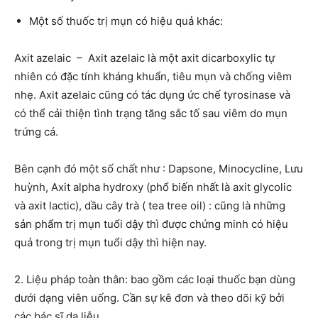
Một số thuốc trị mụn có hiệu quả khác:
Axit azelaic – Axit azelaic là một axit dicarboxylic tự
nhiên có đặc tính kháng khuẩn, tiêu mụn và chống viêm
nhẹ. Axit azelaic cũng có tác dụng ức chế tyrosinase và
có thể cải thiện tình trạng tăng sắc tố sau viêm do mụn
trứng cá.
Bên cạnh đó một số chất như : Dapsone, Minocycline, Lưu
huỳnh, Axit alpha hydroxy (phổ biến nhất là axit glycolic
và axit lactic), dầu cây trà ( tea tree oil) : cũng là những
sản phẩm trị mụn tuổi dậy thì được chứng minh có hiệu
quả trong trị mụn tuổi dậy thì hiện nay.
2. Liệu pháp toàn thân
: bao gồm các loại thuốc bạn dùng
dưới dạng viên uống. Cần sự kê đơn và theo dõi kỹ bởi
các bác sĩ da liễu.