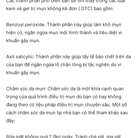
Các thành phần phổ biến bạn sẽ tìm thấy trong các loại
kem và gel trị mụn không kê đơn ( OTC) bao gồm:
Benzoyl peroxide: Thành phần này giúp làm khô mụn
hiện có, ngăn ngừa mụn mới hình thành và tiêu diệt vi
khuẩn gây mụn.
Axit salicylic: Thành phần này giúp tẩy tế bào chết trên da
của bạn để ngăn ngừa lỗ chân lông bị tắc nghẽn do vi
khuẩn gây mụn.
Chăm sóc da mụn: Chăm sóc da là một khía cạnh quan
trọng của quá trình điều trị mụn dù bạn có hay không
đang theo có liệu pháp điều trị mụn chuyên sâu. Một số
cách chăm sóc da mụn tại nhà bạn có thể tham khảo sau
đây:
Rửa mặt không quá 2 lần/ ngày. Tránh chà xát, ma sát