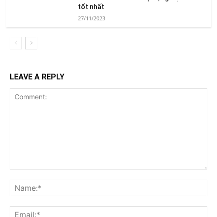
tốt nhất
27/11/2023
LEAVE A REPLY
Comment:
Na
Ema