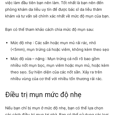
việc làm đầu tiên bạn nên làm. Tốt nhất là bạn nên đến
phòng khám da liễu uy tín để được bác sĩ da liễu thăm
khám và tư vấn sẽ chính xác nhất về mức độ mụn của bạn.
Bạn có thể tham khảo cách chia mức độ mụn sau:
Mức độ nhẹ : Các sẩn hoặc mụn mủ rải rác, nhỏ
(<5mm), mụn trứng cá hoặc viêm, không kèm theo sẹo
Mức độ vừa – nặng : Mụn trứng cá nổi rõ bao gồm
nhiều nốt mụn bọc, mụn viêm hoặc mụn mủ, hoặc kèm
theo sẹo. Sự hiện diện của các nốt sần. Xảy ra trên
nhiều vùng của cơ thể với nhiều tổn thương rải rác.
Điều trị mụn mức độ nhẹ
Nếu bạn chỉ bị mụn ở mức độ nhẹ, bạn có thể lựa chọn
các cách điều trị mụn tại nhà. Bạn có thể sử dụng các loại