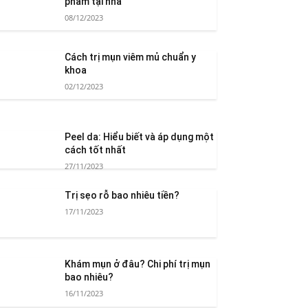
phẩm tại nhà
08/12/2023
Cách trị mụn viêm mủ chuẩn y
khoa
02/12/2023
Peel da: Hiểu biết và áp dụng một
cách tốt nhất
27/11/2023
Trị sẹo rỗ bao nhiêu tiền?
17/11/2023
Khám mụn ở đâu? Chi phí trị mụn
bao nhiêu?
16/11/2023