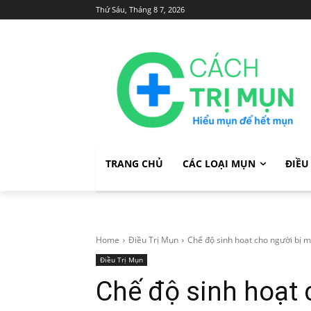
Thứ Sáu, Tháng 8 7, 2026
TRANG CHỦ
CÁC LOẠI MỤN
ĐIỀU
Home
Điều Trị Mụn
Chế độ sinh hoạt cho người bị 
Điều Trị Mụn
Chế độ sinh hoạt 