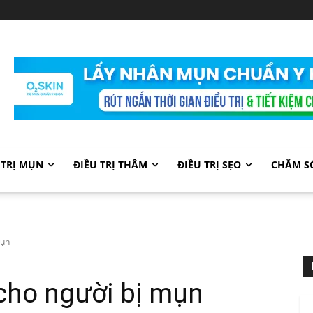
 TRỊ MỤN
ĐIỀU TRỊ THÂM
ĐIỀU TRỊ SẸO
CHĂM S
mụn
cho người bị mụn