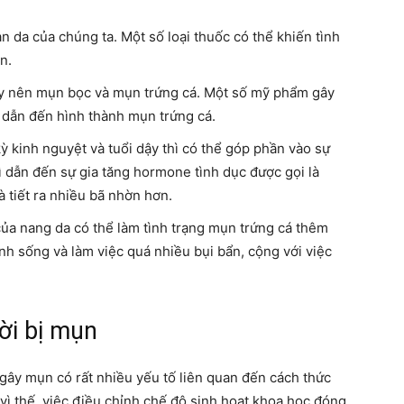
n da của chúng ta. Một số loại thuốc có thể khiến tình
n.
y nên mụn bọc và mụn trứng cá. Một số mỹ phẩm gây
ể dẫn đến hình thành mụn trứng cá.
ỳ kinh nguyệt và tuổi dậy thì có thể góp phần vào sự
ì dẫn đến sự gia tăng hormone tình dục được gọi là
 tiết ra nhiều bã nhờn hơn.
của nang da có thể làm tình trạng mụn trứng cá thêm
h sống và làm việc quá nhiều bụi bẩn, cộng với việc
ời bị mụn
gây mụn có rất nhiều yếu tố liên quan đến cách thức
vì thế, việc điều chỉnh chế độ sinh hoạt khoa học đóng