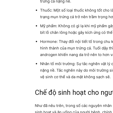
trứng cá nặng nề.
Thuốc: Một số loại thuốc không tốt cho là
trạng mụn trứng cá trở nên trầm trọng hơ
Mỹ phẩm: Không có gì lạ khi mỹ phẩm gâ
bít lỗ chân lông hoặc gây kích ứng có th
Hormone: Thay đổi nội tiết tố trong chu k
hình thành của mụn trứng cá. Tuổi dậy th
androgen khiến nang da trở nên to hơn và
Nhân tố môi trường: Sự tắc nghẽn vật lý 
nặng nề. Tắc nghẽn này do môi trường sin
vệ sinh cơ thể và da mặt không sạch sẽ.
Chế độ sinh hoạt cho ngư
Như đã nêu trên, trong số các nguyên nhân 
sinh hoạt và ăn uống của người bệnh, chính 