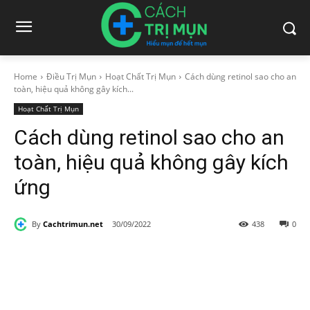
Home
Điều Trị Mụn
Hoạt Chất Trị Mụn
Cách dùng retinol sao cho an
toàn, hiệu quả không gây kích...
Hoạt Chất Trị Mụn
Cách dùng retinol sao cho an
toàn, hiệu quả không gây kích
ứng
By
Cachtrimun.net
30/09/2022
438
0