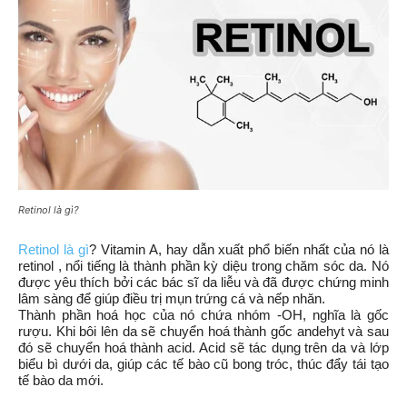
Retinol là gì?
Retinol là gì
? Vitamin A, hay dẫn xuất phổ biến nhất của nó là 
retinol , nổi tiếng là thành phần kỳ diệu trong chăm sóc da. Nó 
được yêu thích bởi các bác sĩ da liễu và đã được chứng minh 
lâm sàng để giúp điều trị mụn trứng cá và nếp nhăn.
Thành phần hoá học của nó chứa nhóm -OH, nghĩa là gốc 
rượu. Khi bôi lên da sẽ chuyển hoá thành gốc andehyt và sau 
đó sẽ chuyển hoá thành acid. Acid sẽ tác dụng trên da và lớp 
biểu bì dưới da, giúp các tế bào cũ bong tróc, thúc đẩy tái tạo 
tế bào da mới. 