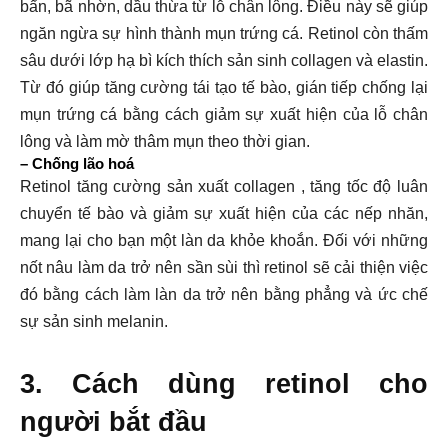
bẩn, bã nhờn, dầu thừa từ lỗ chân lông. Điều này sẽ giúp
ngăn ngừa sự hình thành mụn trứng cá. Retinol còn thấm
sâu dưới lớp hạ bì kích thích sản sinh collagen và elastin.
Từ đó giúp tăng cường tái tạo tế bào, gián tiếp chống lại
mụn trứng cá bằng cách giảm sự xuất hiện của lỗ chân
lông và làm mờ thâm mụn theo thời gian.
– Chống lão hoá
Retinol tăng cường sản xuất collagen , tăng tốc độ luân
chuyển tế bào và giảm sự xuất hiện của các nếp nhăn,
mang lại cho bạn một làn da khỏe khoắn. Đối với những
nốt nâu làm da trở nên sần sùi thì retinol sẽ cải thiện việc
đó bằng cách làm làn da trở nên bằng phẳng và ức chế
sự sản sinh melanin.
3. Cách dùng retinol cho 
người bắt đầu