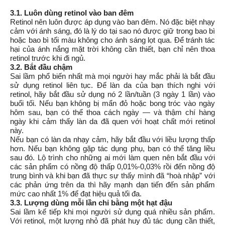
3.1. Luôn dùng retinol vào ban đêm
Retinol nên luôn được áp dụng vào ban đêm. Nó đặc biệt nhạy 
cảm với ánh sáng, đó là lý do tại sao nó được giữ trong bao bì 
hoặc bao bì tối màu không cho ánh sáng lọt qua. Để tránh tác 
hại của ánh nắng mặt trời không cần thiết, bạn chỉ nên thoa 
retinol trước khi đi ngủ.
3.2. Bắt đầu chậm
Sai lầm phổ biến nhất mà mọi người hay mắc phải là bắt đầu 
sử dụng retinol liên tục. Để làn da của bạn thích nghi với 
retinol, hãy bắt đầu sử dụng nó 2 lần/tuần (3 ngày 1 lần) vào 
buổi tối. Nếu bạn không bị mẩn đỏ hoặc bong tróc vào ngày 
hôm sau, bạn có thể thoa cách ngày — và thậm chí hàng 
ngày khi cảm thấy làn da đã quen với hoạt chất mới retinol 
này.  
Nếu bạn có làn da nhạy cảm, hãy bắt đầu với liều lượng thấp 
hơn. Nếu bạn không gặp tác dụng phụ, bạn có thể tăng liều 
sau đó. Lộ trình cho những ai mới làm quen nên bắt đầu với 
các sản phẩm có nồng độ thấp 0,01%-0,03% rồi đến nồng độ 
trung bình và khi bạn đã thực sự thấy mình đã “hoà nhập” với 
các phản ứng trên da thì hãy mạnh dạn tiến đến sản phẩm 
mức cao nhất 1% để đạt hiệu quả tối đa.
3.3. Lượng dùng mỗi lần chỉ bằng một hạt đậu
Sai lầm kế tiếp khi mọi người sử dụng quá nhiều sản phẩm. 
Với retinol, một lượng nhỏ đã phát huy đủ tác dụng cần thiết, 