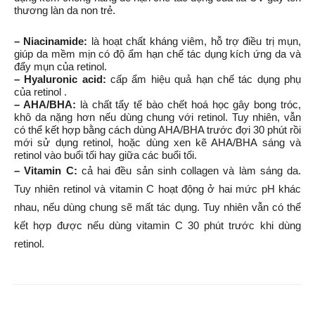
thương làn da non trẻ. 
– Niacinamide:
 là hoạt chất kháng viêm, hỗ trợ điều trị mụn, 
giúp da mềm mịn có độ ẩm hạn chế tác dụng kích ứng da và 
đẩy mụn của retinol. 
– Hyaluronic acid:
 cấp ẩm hiệu quả hạn chế tác dụng phụ 
của retinol .
– AHA/BHA:
 là chất tẩy tế bào chết hoá học gây bong tróc, 
khô da nặng hơn nếu dùng chung với retinol. Tuy nhiên, vẫn 
có thể kết hợp bằng cách dùng AHA/BHA trước đợi 30 phút rồi 
mới sử dụng retinol, hoặc dùng xen kẽ AHA/BHA sáng và 
retinol vào buổi tối hay giữa các buổi tối. 
– Vitamin C:
cả hai đều sản sinh collagen và làm sáng da.
Tuy nhiên retinol và vitamin C hoạt động ở hai mức pH khác
nhau, nếu dùng chung sẽ mất tác dụng. Tuy nhiên vẫn có thể
kết hợp được nếu dùng vitamin C 30 phút trước khi dùng
retinol.