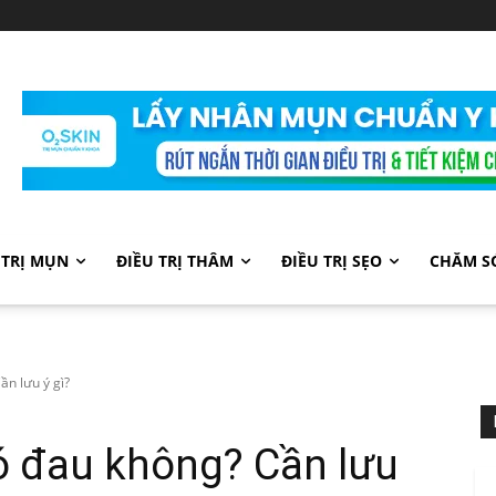
 TRỊ MỤN
ĐIỀU TRỊ THÂM
ĐIỀU TRỊ SẸO
CHĂM S
ần lưu ý gì?
ó đau không? Cần lưu