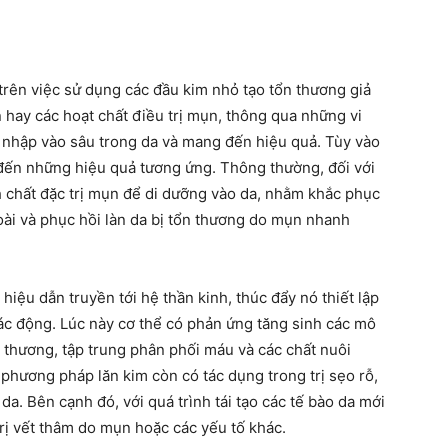
 trên việc sử dụng các đầu kim nhỏ tạo tổn thương giả
n hay các hoạt chất điều trị mụn, thông qua những vi
m nhập vào sâu trong da và mang đến hiệu quả. Tùy vào
đến những hiệu quả tương ứng. Thông thường, đối với
h chất đặc trị mụn để di dưỡng vào da, nhằm khắc phục
oài và phục hồi làn da bị tổn thương do mụn nhanh
 hiệu dẫn truyền tới hệ thần kinh, thúc đẩy nó thiết lập
tác động. Lúc này cơ thể có phản ứng tăng sinh các mô
ổn thương, tập trung phân phối máu và các chất nuôi
 phương pháp lăn kim còn có tác dụng trong trị sẹo rỗ,
 da. Bên cạnh đó, với quá trình tái tạo các tế bào da mới
 trị vết thâm do mụn hoặc các yếu tố khác.