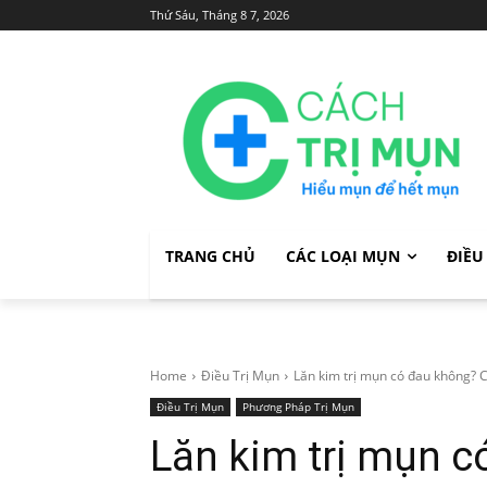
Thứ Sáu, Tháng 8 7, 2026
TRANG CHỦ
CÁC LOẠI MỤN
ĐIỀU
Home
Điều Trị Mụn
Lăn kim trị mụn có đau không? C
Điều Trị Mụn
Phương Pháp Trị Mụn
Lăn kim trị mụn c