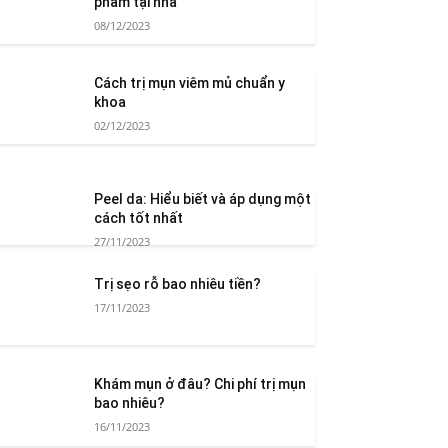
phẩm tại nhà
08/12/2023
Cách trị mụn viêm mủ chuẩn y
khoa
02/12/2023
Peel da: Hiểu biết và áp dụng một
cách tốt nhất
27/11/2023
Trị sẹo rỗ bao nhiêu tiền?
17/11/2023
Khám mụn ở đâu? Chi phí trị mụn
bao nhiêu?
16/11/2023