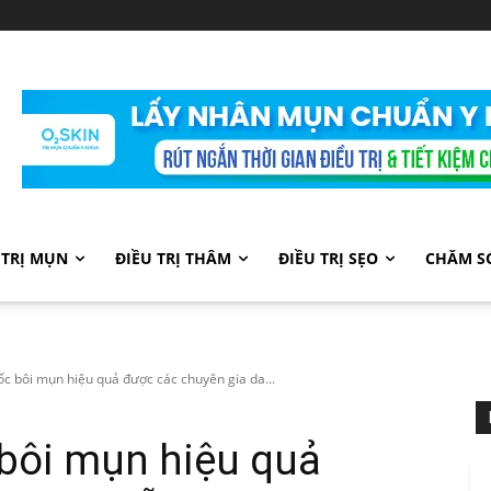
 TRỊ MỤN
ĐIỀU TRỊ THÂM
ĐIỀU TRỊ SẸO
CHĂM S
ốc bôi mụn hiệu quả được các chuyên gia da...
 bôi mụn hiệu quả