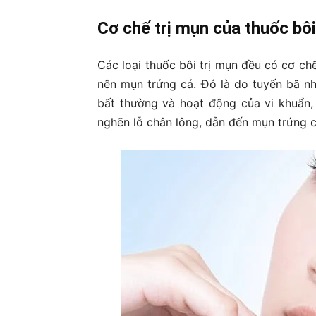
Cơ chế trị mụn của thuốc bôi
Các loại thuốc bôi trị mụn đều có cơ ch
nên mụn trứng cá. Đó là do tuyến bã n
bất thường và hoạt động của vi khuẩn,
nghẽn lỗ chân lông, dẫn đến mụn trứng c