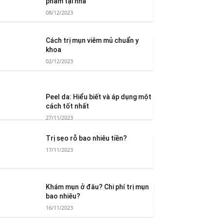
phẩm tại nhà
08/12/2023
Cách trị mụn viêm mủ chuẩn y
khoa
02/12/2023
Peel da: Hiểu biết và áp dụng một
cách tốt nhất
27/11/2023
Trị sẹo rỗ bao nhiêu tiền?
17/11/2023
Khám mụn ở đâu? Chi phí trị mụn
bao nhiêu?
16/11/2023