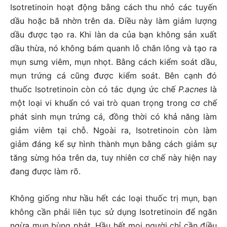
Isotretinoin hoạt động bằng cách thu nhỏ các tuyến
dầu hoặc bã nhờn trên da. Điều này làm giảm lượng
dầu được tạo ra. Khi làn da của bạn không sản xuất
dầu thừa, nó không bám quanh lỗ chân lông và tạo ra
mụn sưng viêm, mụn nhọt. Bằng cách kiểm soát dầu,
mụn trứng cá cũng được kiểm soát. Bên cạnh đó
thuốc Isotretinoin còn có tác dụng ức chế
P.acnes
là
một loại vi khuẩn có vai trò quan trọng trong cơ chế
phát sinh mụn trứng cá, đồng thời có khả năng làm
giảm viêm tại chỗ. Ngoài ra, Isotretinoin còn làm
giảm đáng kể sự hình thành mụn bằng cách giảm sự
tăng sừng hóa trên da, tuy nhiên cơ chế này hiện nay
đang được làm rõ.
Không giống như hầu hết các loại thuốc trị mụn, bạn
không cần phải liên tục sử dụng Isotretinoin để ngăn
ngừa mụn bùng phát. Hầu hết mọi người chỉ cần điều