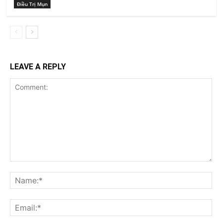
Điều Trị Mụn
LEAVE A REPLY
Comment:
Na
Ema