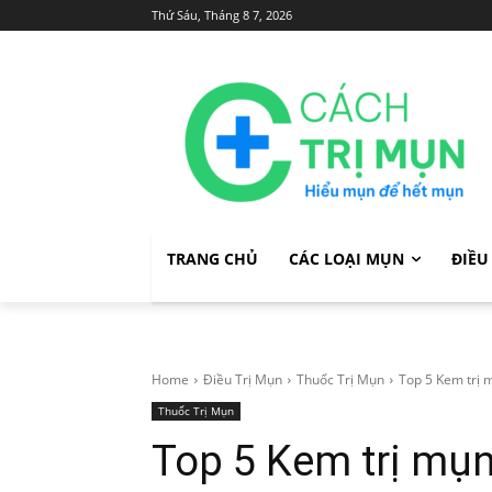
Thứ Sáu, Tháng 8 7, 2026
TRANG CHỦ
CÁC LOẠI MỤN
ĐIỀU
Home
Điều Trị Mụn
Thuốc Trị Mụn
Top 5 Kem trị 
Thuốc Trị Mụn
Top 5 Kem trị mụ