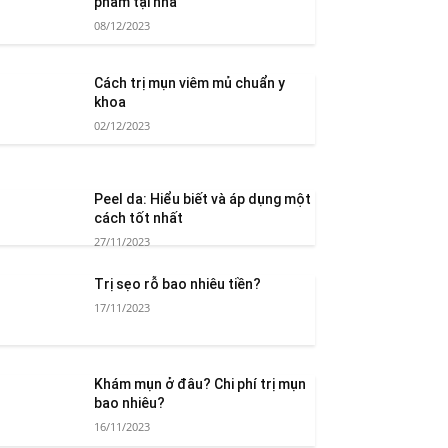
phẩm tại nhà
08/12/2023
Cách trị mụn viêm mủ chuẩn y
khoa
02/12/2023
Peel da: Hiểu biết và áp dụng một
cách tốt nhất
27/11/2023
Trị sẹo rỗ bao nhiêu tiền?
17/11/2023
Khám mụn ở đâu? Chi phí trị mụn
bao nhiêu?
16/11/2023