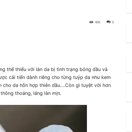
406
0
g thể thiếu với làn da bị tình trạng bóng dầu và
ược cải tiến dành riêng cho từng tuýp da như kem
n cho da hỗn hợp thiên dầu….Còn gì tuyệt vời hơn
thông thoáng, láng làn mịn.