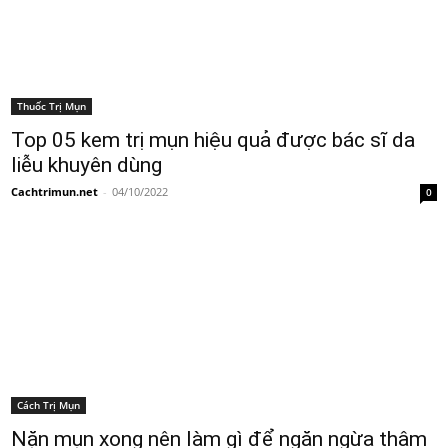
Thuốc Trị Mụn
Top 05 kem trị mụn hiệu quả được bác sĩ da
liễu khuyên dùng
Cachtrimun.net
-
04/10/2022
0
Cách Trị Mụn
Nặn mụn xong nên làm gì để ngăn ngừa thâm