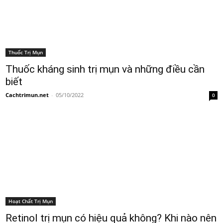
Thuốc Trị Mụn
Thuốc kháng sinh trị mụn và những điều cần
biết
Cachtrimun.net
-
05/10/2022
0
Hoạt Chất Trị Mụn
Retinol trị mụn có hiệu quả không? Khi nào nên