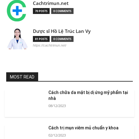
Cachtrimun.net
70 POSTS
0 COMMENTS
Dược sĩ Hồ Lệ Trúc Lan Vy
81 POSTS
0 COMMENTS
https://cachtrimun.net/
MOST READ
Cách chữa da mặt bị dị ứng mỹ phẩm tại
nhà
08/12/2023
Cách trị mụn viêm mủ chuẩn y khoa
02/12/2023