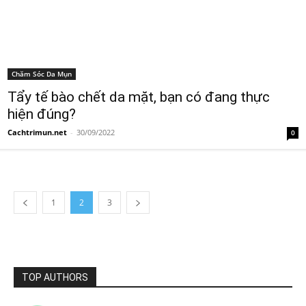
Chăm Sóc Da Mụn
Tẩy tế bào chết da mặt, bạn có đang thực
hiện đúng?
Cachtrimun.net
-
30/09/2022
0
1
2
3
TOP AUTHORS