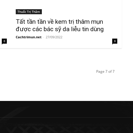
Thuốc Trị Thâm
Tất tần tần về kem trị thâm mụn
được các bác sỹ da liễu tin dùng
Cachtrimun.net
-
27/09/2022
0
0
Page 7 of 7