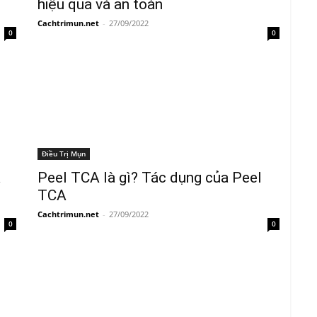
hiệu quả và an toàn
Cachtrimun.net
-
27/09/2022
0
0
Điều Trị Mụn
à
Peel TCA là gì? Tác dụng của Peel
TCA
Cachtrimun.net
-
27/09/2022
0
0