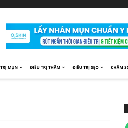
 TRỊ MỤN
ĐIỀU TRỊ THÂM
ĐIỀU TRỊ SẸO
CHĂM S