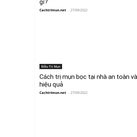
gì?
Cachtrimun.net
-
27/09/2022
Điều Trị Mụn
Cách trị mụn bọc tại nhà an toàn v
hiệu quả
Cachtrimun.net
-
27/09/2022