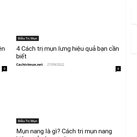
Điều Trị Mụn
ên
4 Cách trị mụn lưng hiệu quả bạn cần
biết
Cachtrimun.net
-
27/09/2022
0
0
Điều Trị Mụn
Mụn nang là gì? Cách trị mụn nang