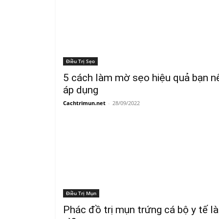
Điều Trị Sẹo
5 cách làm mờ sẹo hiệu quả bạn n
áp dụng
Cachtrimun.net
-
28/09/2022
Điều Trị Mụn
Phác đồ trị mụn trứng cá bộ y tế là