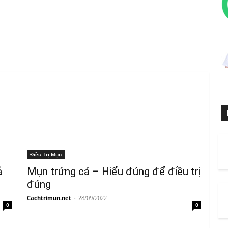
Điều Trị Mụn
ả
Mụn trứng cá – Hiểu đúng để điều trị
đúng
Cachtrimun.net
-
28/09/2022
0
0