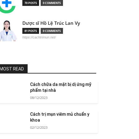
70 POSTS
0 COMMENTS
Dược sĩ Hồ Lệ Trúc Lan Vy
81 POSTS
0 COMMENTS
https://cachtrimun.net/
MOST READ
Cách chữa da mặt bị dị ứng mỹ
phẩm tại nhà
08/12/2023
Cách trị mụn viêm mủ chuẩn y
khoa
02/12/2023