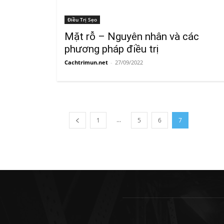
Điều Trị Sẹo
Mặt rỗ – Nguyên nhân và các
phương pháp điều trị
Cachtrimun.net
-
27/09/2022
...
1
5
6
7