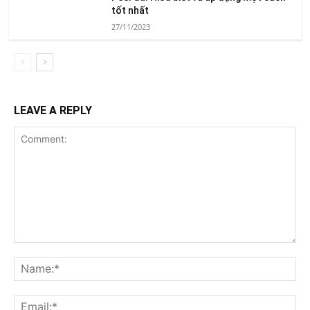
tốt nhất
27/11/2023
LEAVE A REPLY
Comment:
Na
Ema