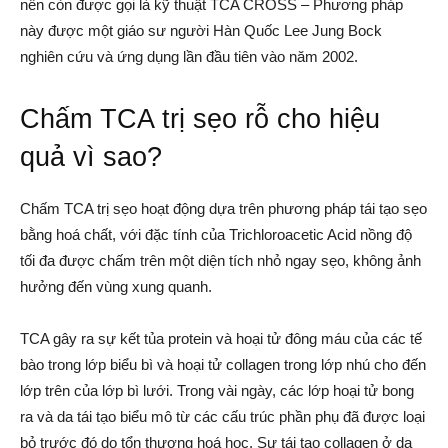
nên còn được gọi là kỹ thuật TCA CROSS – Phương pháp
này được một giáo sư người Hàn Quốc Lee Jung Bock
nghiên cứu và ứng dụng lần đầu tiên vào năm 2002.
Chấm TCA trị sẹo rỗ cho hiệu
quả vì sao?
Chấm TCA trị sẹo hoạt động dựa trên phương pháp tái tạo sẹo
bằng hoá chất, với đặc tính của Trichloroacetic Acid nồng độ
tối đa được chấm trên một diện tích nhỏ ngay sẹo, không ảnh
hưởng đến vùng xung quanh.
TCA gây ra sự kết tủa protein và hoại tử đông máu của các tế
bào trong lớp biểu bì và hoại tử collagen trong lớp nhú cho đến
lớp trên của lớp bì lưới. Trong vài ngày, các lớp hoại tử bong
ra và da tái tạo biểu mô từ các cấu trúc phần phụ đã được loại
bỏ trước đó do tổn thương hoá học. Sự tái tạo collagen ở da