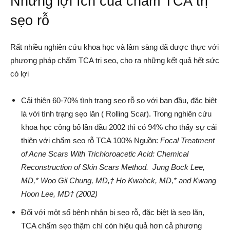
Những lợi ích của chấm TCA trị
sẹo rỗ
Rất nhiều nghiên cứu khoa học và lâm sàng đã được thực với
phương pháp chấm TCA trị sẹo, cho ra những kết quả hết sức
có lợi
Cải thiện 60-70% tình trạng sẹo rỗ so với ban đầu, đặc biệt
là với tình trạng sẹo lăn ( Rolling Scar). Trong nghiên cứu
khoa học công bố lần đầu 2002 thì có 94% cho thấy sự cải
thiện với chấm sẹo rỗ TCA 100% Nguồn:
Focal Treatment
of Acne Scars With Trichloroacetic Acid: Chemical
Reconstruction of Skin Scars Method. Jung Bock Lee,
MD,* Woo Gil Chung, MD,† Ho Kwahck, MD,* and Kwang
Hoon Lee, MD† (2002)
Đối với một số bệnh nhân bị sẹo rỗ, đặc biệt là sẹo lăn,
TCA chấm sẹo thậm chí còn hiệu quả hơn cả phương