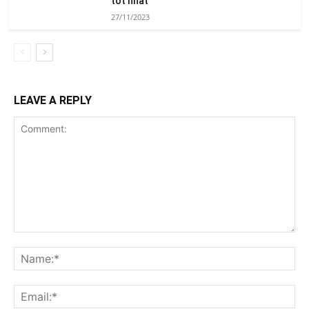
tốt nhất
27/11/2023
LEAVE A REPLY
Comment:
Na
Ema