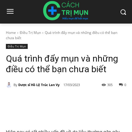
Home
Điều Trị Mụn
Quá trình đẩy mụn và những điều có thể bạn
chưa biết
Điều Trị Mụn
Quá trình đẩy mụn và những
điều có thể bạn chưa biết
By
Dược sĩ Hồ Lệ Trúc Lan Vy
17/03/2023
305
0
Hiện nay có rất nhiều vấn đề về da liễu thường gặp gây