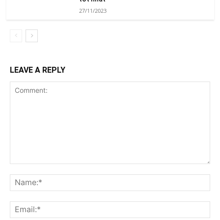
27/11/2023
LEAVE A REPLY
Comment:
Na
Ema