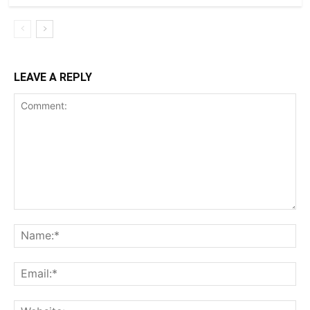
LEAVE A REPLY
Comment:
Na
Ema
Web