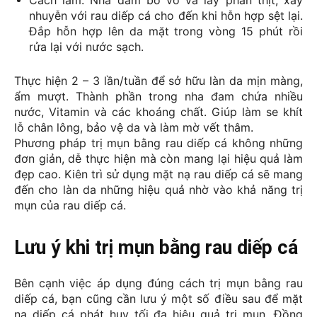
Cách làm: 
Nha đam bỏ vỏ và lấy phần thịt, xay 
nhuyễn với rau diếp cá cho đến khi hỗn hợp sệt lại. 
Đắp hỗn hợp lên da mặt trong vòng 15 phút rồi 
rửa lại với nước sạch.
Thực hiện 2 – 3 lần/tuần để sở hữu làn da mịn màng, 
ẩm mượt. Thành phần trong nha đam chứa nhiều 
nước, Vitamin và các khoáng chất. Giúp làm se khít 
lỗ chân lông, bảo vệ da và làm mờ vết thâm. 
Phương pháp trị mụn bằng rau diếp cá không những 
đơn giản, dễ thực hiện mà còn mang lại hiệu quả làm 
đẹp cao. Kiên trì sử dụng mặt nạ rau diếp cá sẽ mang 
đến cho làn da những hiệu quả nhờ vào khả năng trị 
mụn của rau diếp cá.
Lưu ý khi trị mụn bằng rau diếp cá
Bên cạnh việc áp dụng đúng cách trị mụn bằng rau 
diếp cá, bạn cũng cần lưu ý một số điều sau để mặt 
nạ diếp cá phát huy tối đa hiệu quả trị mụn. Đồng 