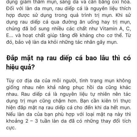
dụng giảm thâm mụn, sáng da và cân bằng oxi hóa. 
Đối với làn da mụn, rau diếp cá là nguyên liệu thích 
hợp được sử dụng trong quá trình trị mụn. Khi sử 
dụng rau diếp cá qua đường ăn uống hay trị mụn, 
chúng đã bổ sung nhiều các chất như Vitamin A, C, 
E… và hoạt chất giúp tăng đề kháng cho cơ thể. Từ 
đó, bảo vệ làn da khỏi những tác nhân gây mụn. 
Đắp mặt nạ rau diếp cá bao lâu thì có
hiệu quả?
Tùy cơ địa da của mỗi người, tình trạng mụn không 
giống nhau nên khả năng phục hồi da cũng khác 
nhau. Rau diếp cá là nguyên liệu tự nhiên nên tác 
dụng trị mụn cũng chậm hơn. Bạn cần kiên trì thực 
hiện đắp mặt nạ rau diếp cá cho đến khi da hết mụn. 
Nếu làn da của bạn phù hợp với loại mặt nạ này thì 
khoảng 2 – 3 tuần làn da đã có những thay đổi tích 
cực.