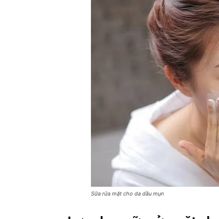
Sữa rửa mặt cho da dầu mụn