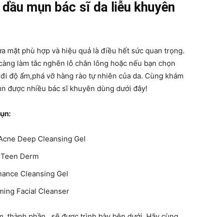
 dầu mụn bác sĩ da liễu khuyên
a mặt phù hợp và hiệu quả là điều hết sức quan trọng.
 càng làm tắc nghẽn lỗ chân lông hoặc nếu bạn chọn
 đi độ ẩm,phá vỡ hàng rào tự nhiên của da. Cùng khám
n được nhiều bác sĩ khuyên dùng dưới đây!
ụn:
Acne Deep Cleansing Gel
a Teen Derm
nance Cleansing Gel
ing Facial Cleanser
m, thành phần…sẽ được trình bày bên dưới. Hãy cùng