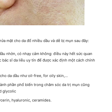
 rửa mặt cho da đổ nhiều dầu và dễ bị mụn sau đây:
a dầu nhờn, có nhạy cảm không: điều này hết sức quan
 bác sĩ da liễu uy tín để được xác định một cách chính
o da dầu như oil-free, for oily skin,…
ành phần phổ biến trong chăm sóc da trị mụn cũng
d glycolic
erin, hyaluronic, ceramides.