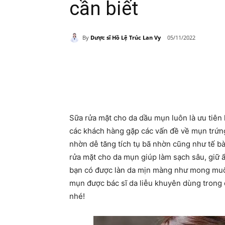
cần biết
By
Dược sĩ Hồ Lệ Trúc Lan Vy
05/11/2022
Share
Sữa rửa mặt cho da dầu mụn luôn là ưu tiên 
các khách hàng gặp các vấn đề về mụn trứng 
nhờn dễ tăng tích tụ bã nhờn cũng như tế bà
rửa mặt cho da mụn giúp làm sạch sâu, giữ
bạn có được làn da mịn màng như mong muố
mụn được bác sĩ da liễu khuyên dùng trong đ
nhé!