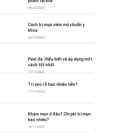
phẩm tại nhà
08/12/2023
Cách trị mụn viêm mủ chuẩn y
khoa
02/12/2023
Peel da: Hiểu biết và áp dụng một
cách tốt nhất
27/11/2023
Trị sẹo rỗ bao nhiêu tiền?
17/11/2023
Khám mụn ở đâu? Chi phí trị mụn
bao nhiêu?
16/11/2023