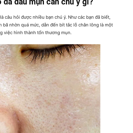
 da dầu mụn cần chú ý gì?
à câu hỏi được nhiều bạn chú ý. Như các bạn đã biết,
n bã nhờn quá mức, dẫn đến bít tắc lỗ chân lông là một
g việc hình thành tổn thương mụn.