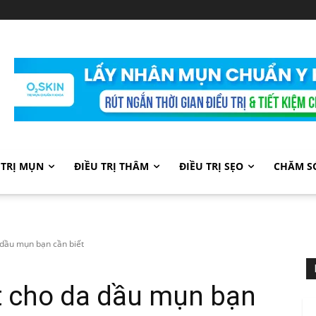
 TRỊ MỤN
ĐIỀU TRỊ THÂM
ĐIỀU TRỊ SẸO
CHĂM S
 dầu mụn bạn cần biết
t cho da dầu mụn bạn