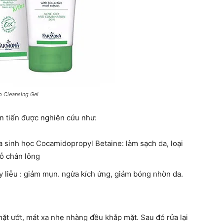
 Cleansing Gel
n tiến được nghiên cứu như:
a sinh học Cocamidopropyl Betaine: làm sạch da, loại
lỗ chân lông
cây liễu : giảm mụn. ngừa kích ứng, giảm bóng nhờn da.
mặt ướt, mát xa nhẹ nhàng đều khắp mặt. Sau đó rửa lại