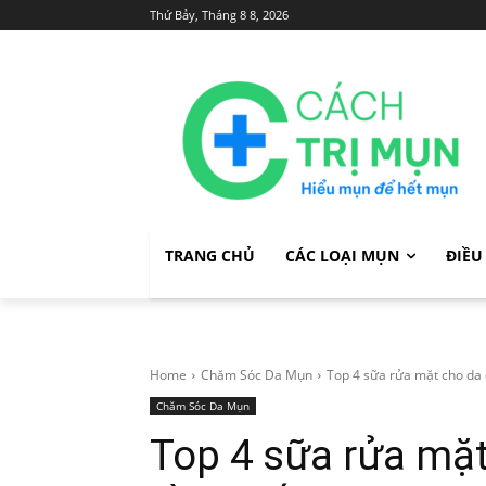
Thứ Bảy, Tháng 8 8, 2026
TRANG CHỦ
CÁC LOẠI MỤN
ĐIỀU
Home
Chăm Sóc Da Mụn
Top 4 sữa rửa mặt cho da
Chăm Sóc Da Mụn
Top 4 sữa rửa mặ