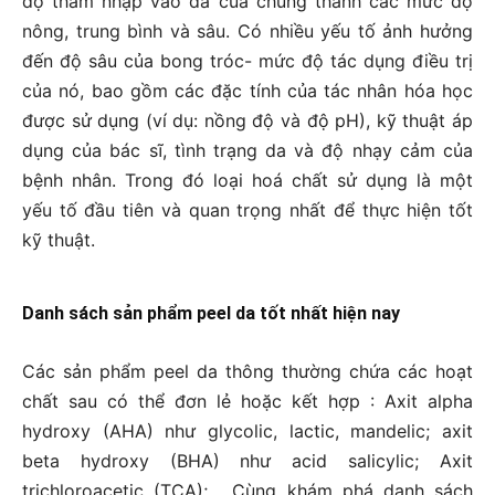
độ thâm nhập vào da của chúng thành các mức độ
nông, trung bình và sâu. Có nhiều yếu tố ảnh hưởng
đến độ sâu của bong tróc- mức độ tác dụng điều trị
của nó, bao gồm các đặc tính của tác nhân hóa học
được sử dụng (ví dụ: nồng độ và độ pH), kỹ thuật áp
dụng của bác sĩ, tình trạng da và độ nhạy cảm của
bệnh nhân. Trong đó loại hoá chất sử dụng là một
yếu tố đầu tiên và quan trọng nhất để thực hiện tốt
kỹ thuật.
Danh sách sản phẩm peel da tốt nhất hiện nay
Các sản phẩm peel da thông thường chứa các hoạt
chất sau có thể đơn lẻ hoặc kết hợp : Axit alpha
hydroxy (AHA) như glycolic, lactic, mandelic; axit
beta hydroxy (BHA) như acid salicylic; Axit
trichloroacetic (TCA);… Cùng khám phá danh sách