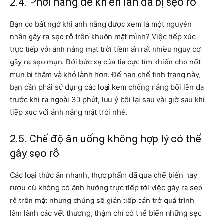
2.4. Phơi nắng dễ khiến làn da bị sẹo rỗ
Bạn có bất ngờ khi ánh nắng được xem là một nguyên
nhân gây ra sẹo rỗ trên khuôn mặt mình? Việc tiếp xúc
trực tiếp với ánh nắng mặt trời tiềm ẩn rất nhiều nguy cơ
gây ra sẹo mụn. Bởi bức xạ của tia cực tím khiến cho nốt
mụn bị thâm và khó lành hơn. Để hạn chế tình trạng này,
bạn cần phải sử dụng các loại kem chống nắng bôi lên da
trước khi ra ngoài 30 phút, lưu ý bôi lại sau vài giờ sau khi
tiếp xúc với ánh nắng mặt trời nhé.
2.5. Chế độ ăn uống không hợp lý có thể
gây sẹo rỗ
Các loại thức ăn nhanh, thực phẩm đã qua chế biến hay
rượu dù không có ảnh hưởng trực tiếp tới việc gây ra sẹo
rỗ trên mặt nhưng chúng sẽ gián tiếp cản trở quá trình
làm lành các vết thương, thậm chí có thể biến những sẹo