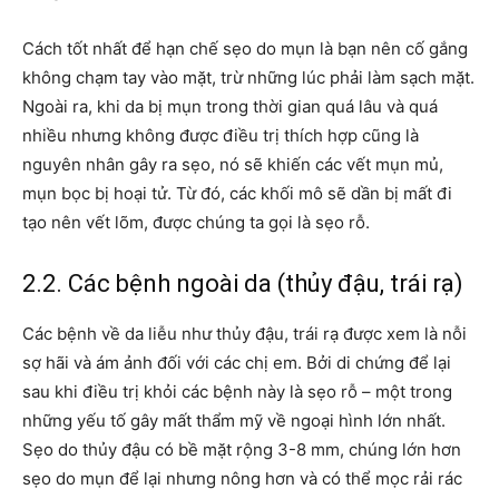
Cách tốt nhất để hạn chế sẹo do mụn là bạn nên cố gắng
không chạm tay vào mặt, trừ những lúc phải làm sạch mặt.
Ngoài ra, khi da bị mụn trong thời gian quá lâu và quá
nhiều nhưng không được điều trị thích hợp cũng là
nguyên nhân gây ra sẹo, nó sẽ khiến các vết mụn mủ,
mụn bọc bị hoại tử. Từ đó, các khối mô sẽ dần bị mất đi
tạo nên vết lõm, được chúng ta gọi là sẹo rỗ.
2.2. Các bệnh ngoài da (thủy đậu, trái rạ)
Các bệnh về da liễu như thủy đậu, trái rạ được xem là nỗi
sợ hãi và ám ảnh đối với các chị em. Bởi di chứng để lại
sau khi điều trị khỏi các bệnh này là sẹo rỗ – một trong
những yếu tố gây mất thẩm mỹ về ngoại hình lớn nhất.
Sẹo do thủy đậu có bề mặt rộng 3-8 mm, chúng lớn hơn
sẹo do mụn để lại nhưng nông hơn và có thể mọc rải rác