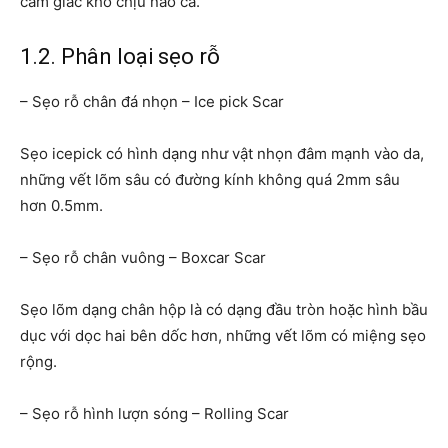
cảm giác khó chịu nào cả.
1.2. Phân loại sẹo rỗ
– Sẹo rỗ chân đá nhọn – Ice pick Scar
Sẹo icepick có hình dạng như vật nhọn đâm mạnh vào da,
những vết lõm sâu có đường kính không quá 2mm sâu
hơn 0.5mm.
– Sẹo rỗ chân vuông – Boxcar Scar
Sẹo lõm dạng chân hộp là có dạng đầu tròn hoặc hình bầu
dục với dọc hai bên dốc hơn, những vết lõm có miệng sẹo
rộng.
– Sẹo rỗ hình lượn sóng – Rolling Scar