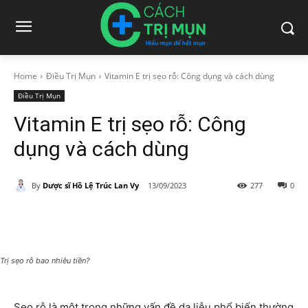
Home
Điều Trị Mụn
Vitamin E trị sẹo rỗ: Công dụng và cách dùng
Điều Trị Mụn
Vitamin E trị sẹo rỗ: Công
dụng và cách dùng
By
Dược sĩ Hồ Lệ Trúc Lan Vy
13/09/2023
277
0
Trị sẹo rỗ bao nhiêu tiền?
Sẹo rỗ là một trong những vấn đề da liễu phổ biến thường