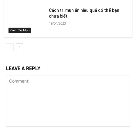
Cách trị mụn ẩn hiệu quả có thể bạn
chưa biết
19/04/2023
Cách Trị Mụn
LEAVE A REPLY
Comment:
Na