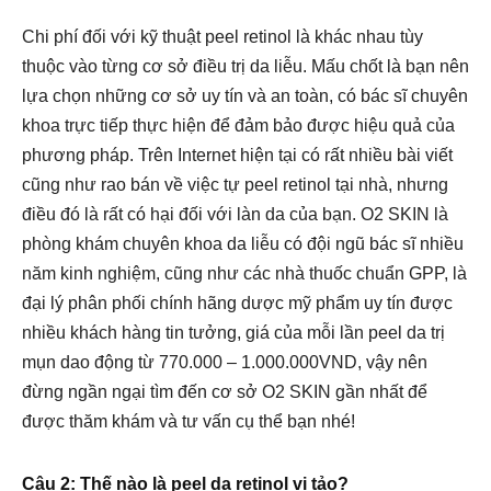
Chi phí đối với kỹ thuật peel retinol là khác nhau tùy
thuộc vào từng cơ sở điều trị da liễu. Mấu chốt là bạn nên
lựa chọn những cơ sở uy tín và an toàn, có bác sĩ chuyên
khoa trực tiếp thực hiện để đảm bảo được hiệu quả của
phương pháp. Trên Internet hiện tại có rất nhiều bài viết
cũng như rao bán về việc tự peel retinol tại nhà, nhưng
điều đó là rất có hại đối với làn da của bạn. O2 SKIN là
phòng khám chuyên khoa da liễu có đội ngũ bác sĩ nhiều
năm kinh nghiệm, cũng như các nhà thuốc chuẩn GPP, là
đại lý phân phối chính hãng dược mỹ phẩm uy tín được
nhiều khách hàng tin tưởng, giá của mỗi lần peel da trị
mụn dao động từ 770.000 – 1.000.000VND, vậy nên
đừng ngần ngại tìm đến cơ sở O2 SKIN gần nhất để
được thăm khám và tư vấn cụ thể bạn nhé!
Câu 2: Thế nào là peel da retinol vi tảo?