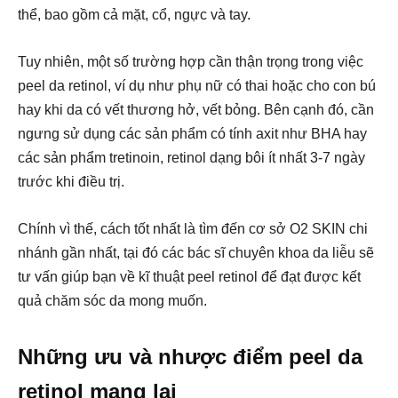
thể, bao gồm cả mặt, cổ, ngực và tay.
Tuy nhiên, một số trường hợp cần thận trọng trong việc
peel da retinol, ví dụ như phụ nữ có thai hoặc cho con bú
hay khi da có vết thương hở, vết bỏng. Bên cạnh đó, cần
ngưng sử dụng các sản phẩm có tính axit như BHA hay
các sản phẩm tretinoin, retinol dạng bôi ít nhất 3-7 ngày
trước khi điều trị.
Chính vì thế, cách tốt nhất là tìm đến cơ sở O2 SKIN chi
nhánh gần nhất, tại đó các bác sĩ chuyên khoa da liễu sẽ
tư vấn giúp bạn về kĩ thuật peel retinol để đạt được kết
quả chăm sóc da mong muốn.
Những ưu và nhược điểm peel da
retinol mang lại