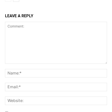
LEAVE A REPLY
Comment:
Na
Ema
Web