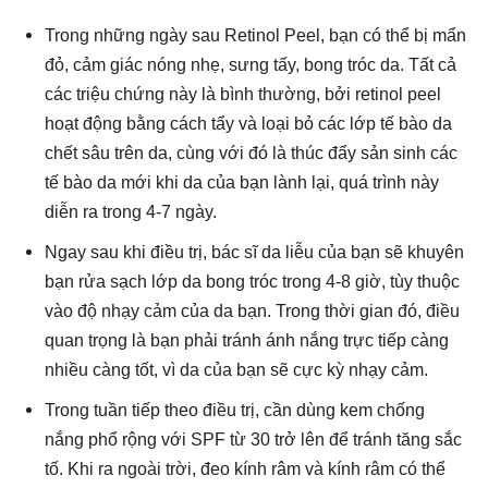
Trong những ngày sau Retinol Peel, bạn có thể bị mẩn
đỏ, cảm giác nóng nhẹ, sưng tấy, bong tróc da. Tất cả
các triệu chứng này là bình thường, bởi retinol peel
hoạt động bằng cách tẩy và loại bỏ các lớp tế bào da
chết sâu trên da, cùng với đó là thúc đẩy sản sinh các
tế bào da mới khi da của bạn lành lại, quá trình này
diễn ra trong 4-7 ngày.
Ngay sau khi điều trị, bác sĩ da liễu của bạn sẽ khuyên
bạn rửa sạch lớp da bong tróc trong 4-8 giờ, tùy thuộc
vào độ nhạy cảm của da bạn. Trong thời gian đó, điều
quan trọng là bạn phải tránh ánh nắng trực tiếp càng
nhiều càng tốt, vì da của bạn sẽ cực kỳ nhạy cảm.
Trong tuần tiếp theo điều trị, cần dùng kem chống
nắng phổ rộng với SPF từ 30 trở lên để tránh tăng sắc
tố. Khi ra ngoài trời, đeo kính râm và kính râm có thể