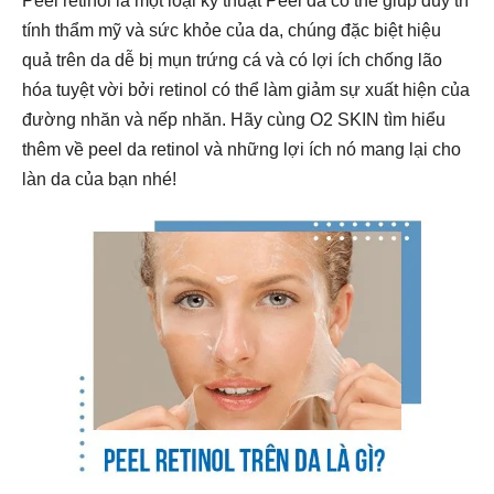
Peel retinol là một loại kỹ thuật Peel da có thể giúp duy trì
tính thẩm mỹ và sức khỏe của da, chúng đặc biệt hiệu
quả trên da dễ bị mụn trứng cá và có lợi ích chống lão
hóa tuyệt vời bởi retinol có thể làm giảm sự xuất hiện của
đường nhăn và nếp nhăn. Hãy cùng O2 SKIN tìm hiểu
thêm về peel da retinol và những lợi ích nó mang lại cho
làn da của bạn nhé!