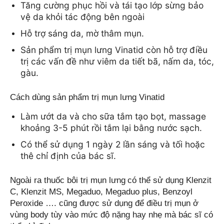
Tăng cường phục hồi và tái tạo lớp sừng bảo 
vệ da khỏi tác động bên ngoài
Hỗ trợ sáng da, mờ thâm mụn.
Sản phẩm trị mụn lưng Vinatid còn hỗ trợ điều 
trị các vấn đề như viêm da tiết bã, nấm da, tóc, 
gàu.
Cách dùng sản phẩm trị mụn lưng Vinatid
Làm ướt da và cho sữa tắm tạo bọt, massage 
khoảng 3-5 phút rồi tắm lại bằng nước sạch.
Có thể sử dụng 1 ngày 2 lần sáng và tối hoặc 
thê chỉ định của bác sĩ.
Ngoài ra thuốc bôi trị mụn lưng
có thể sử dụng Klenzit 
C, Klenzit MS, Megaduo, Megaduo plus, Benzoyl 
Peroxide …. cũng được sử dụng để điều trị mụn ở 
vùng body tùy vào mức độ nặng hay nhẹ mà bác sĩ có 