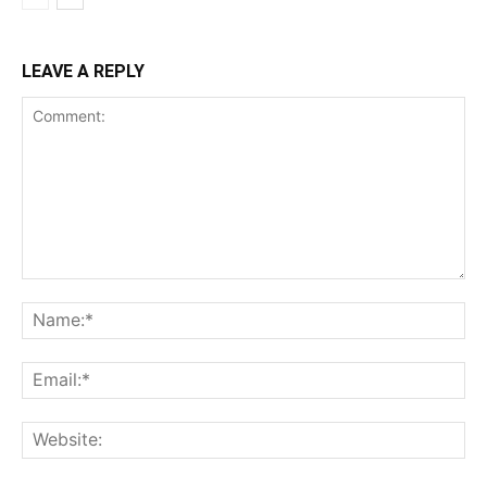
LEAVE A REPLY
Comment:
Na
Ema
Web