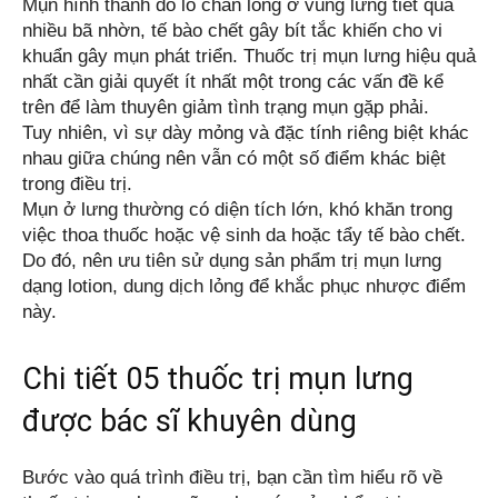
Mụn hình thành do lỗ chân lông ở vùng lưng tiết quá 
nhiều bã nhờn, tế bào chết gây bít tắc khiến cho vi 
khuẩn gây mụn phát triển. Thuốc trị mụn lưng hiệu quả 
nhất cần giải quyết ít nhất một trong các vấn đề kể 
trên để làm thuyên giảm tình trạng mụn gặp phải.
Tuy nhiên, vì sự dày mỏng và đặc tính riêng biệt khác 
nhau giữa chúng nên vẫn có một số điểm khác biệt 
trong điều trị. 
Mụn ở lưng thường có diện tích lớn, khó khăn trong 
việc thoa thuốc hoặc vệ sinh da hoặc tẩy tế bào chết. 
Do đó, nên ưu tiên sử dụng sản phẩm trị mụn lưng 
dạng lotion, dung dịch lỏng để khắc phục nhược điểm 
này.
Chi tiết 05 thuốc trị mụn lưng
được bác sĩ khuyên dùng
Bước vào quá trình điều trị, bạn cần tìm hiểu rõ về 